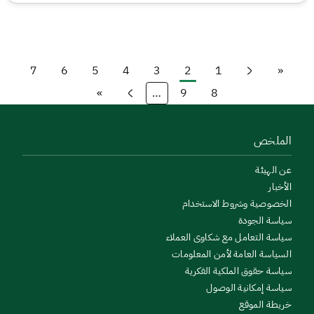
7
6
5
4
3
2
1
«
First page
الصفحة
Previous page
الصفحة
Current page
الصفحة
الصفحة
الصفحة
الصفحة
»
…
9
8
الصفحة
الصفحة
الصفحة التالية
Last page
الملخص
عن الهيئة
الأخبار
الخصوصية وشروط الاستخدام
سياسة الجودة
سياسة التعامل مع شكاوى العملاء
السياسة العامة لأمن المعلومات
سياسة حقوق الملكية الفكرية
سياسة إمكانية الوصول
خريطة الموقع