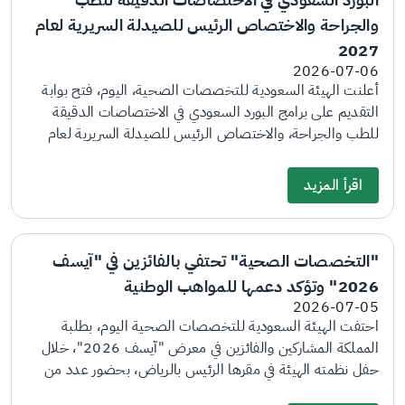
والجراحة والاختصاص الرئيس للصيدلة السريرية لعام
2027
2026-07-06
أعلنت الهيئة السعودية للتخصصات الصحية، اليوم، فتح بوابة
التقديم على برامج البورد السعودي في الاختصاصات الدقيقة
للطب والجراحة، والاختصاص الرئيس للصيدلة السريرية لعام
2027، وذلك عبر بوابة التقديم والمفاضلة الإلكترونية. وأوضحت
أن آخر موعد لاستقبال طلبات التقديم سيكون نهاية يوم 23
اقرأ المزيد
يوليو، فيما ستكون فترة المقابلات الشخصية بين 3 أغسطس و3
سبتمبر، وآخر موعد لترتيب رغبات المرشحين لأفضلية المراكز
التدريبية عبر البوابة الإلكترونية ولرفع النتائج من قبل اللجان يوم
"التخصصات الصحية" تحتفي بالفائزين في "آيسف
3 سبتمبر. وبينت أنه سيتم بعد ذلك إجراء المطابقة النهائية
2026" وتؤكد دعمها للمواهب الوطنية
وسيكون إعلان النتائج بالنسبة للاختصاصات الدقيقة للطب
2026-07-05
والجراحة في 9 نوفمبر القادم، فيما سيكون إعلان النتائج لبرامج
احتفت الهيئة السعودية للتخصصات الصحية اليوم، بطلبة
الاختصاص الرئيس للصيدلة السريرية في 16 نوفمبر القادم
المملكة المشاركين والفائزين في معرض "آيسف 2026"، خلال
وستكون بداية برامج التدريب في 1 يناير 2027. ودعت الهيئة
حفل نظمته الهيئة في مقرها الرئيس بالرياض، بحضور عدد من
الراغبين بالتقديم مراجعة المتطلبات الخاصة بالتقديم والمعلنة
مسؤولي الهيئة ووفد مؤسسة الملك عبدالعزيز ورجاله للموهبة
في بوابة الهيئة الإلكترونية، والتأكد من توفرها قبل انتهاء المواعيد