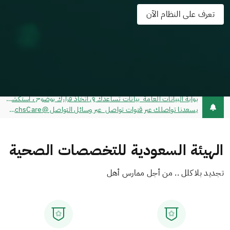
تعرف على النظام الآن
يسعدنا تواصلك عبر قنوات تواصل عبر وسائل التواصل @schsCare - خدمة تواصل - مركز الاتصال 920019393
الهيئة السعودية للتخصصات الصحية
تجديد بلا كلل .. من أجل ممارس أهل