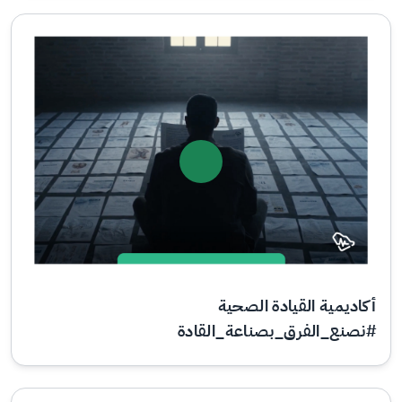
أكاديمية القيادة الصحية
#نصنع_الفرق_بصناعة_القادة