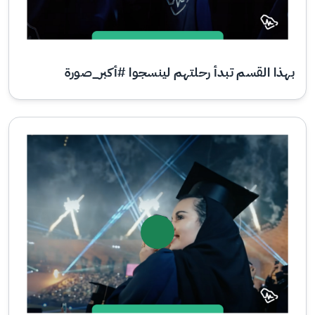
بهذا القسم تبدأ رحلتهم لينسجوا #أكبر_صورة