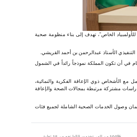
للأولمبياد الخاص"، تهدف إلى بناء منظومة صحية
 التنفيذي الأستاذ عبدالرحمن بن أحمد القريشي
.
م في أن تكون المملكة نموذجاً رائداً في الشمول
ل مع الأشخاص ذوي الإعاقة الفكرية والنمائية،
راسات مشتركة مرتبطة بمجالات الصحة والإعاقة
 بتحقيق مستهدفات رؤية المملكة 2030 في بناء مجتمع حيوي، وضمان وصول الخدمات الصحية الشاملة لجميع فئات
100% من المستخدمين قالوا نعم من 15 تعليق