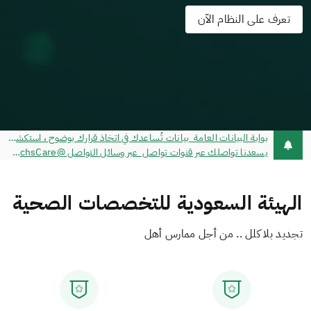
تعرف على النظام الآن
بوابة البيانات العامة بيانات تُساعدك في اتخاذ قرارك بوضوح ، استكشفها الآن
يسعدنا تواصلك عبر قنوات تواصل عبر وسائل التواصل @schsCare - خدمة تواصل - مركز الاتصال 920019393
الهيئة السعودية للتخصصات الصحية
تجديد بلا كلل .. من أجل ممارس أهل