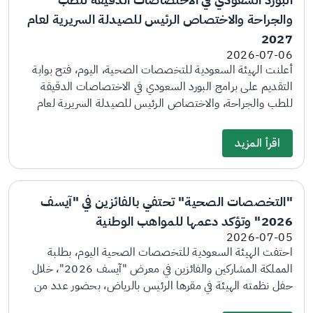
والجراحة والاختصاص الرئيس للصيدلة السريرية لعام
2027
2026-07-06
أعلنت الهيئة السعودية للتخصصات الصحية، اليوم، فتح بوابة
التقديم على برامج البورد السعودي في الاختصاصات الدقيقة
للطب والجراحة، والاختصاص الرئيس للصيدلة السريرية لعام
2027، وذلك عبر بوابة التقديم والمفاضلة الإلكترونية. وأوضحت
أن آخر موعد لاستقبال طلبات التقديم سيكون نهاية يوم 23
اقرأ المزيد
يوليو، فيما ستكون فترة المقابلات الشخصية بين 3 أغسطس و3
سبتمبر، وآخر موعد لترتيب رغبات المرشحين لأفضلية المراكز
التدريبية عبر البوابة الإلكترونية ولرفع النتائج من قبل اللجان يوم
"التخصصات الصحية" تحتفي بالفائزين في "آيسف
3 سبتمبر. وبينت أنه سيتم بعد ذلك إجراء المطابقة النهائية
2026" وتؤكد دعمها للمواهب الوطنية
وسيكون إعلان النتائج بالنسبة للاختصاصات الدقيقة للطب
2026-07-05
والجراحة في 9 نوفمبر القادم، فيما سيكون إعلان النتائج لبرامج
احتفت الهيئة السعودية للتخصصات الصحية اليوم، بطلبة
الاختصاص الرئيس للصيدلة السريرية في 16 نوفمبر القادم
المملكة المشاركين والفائزين في معرض "آيسف 2026"، خلال
وستكون بداية برامج التدريب في 1 يناير 2027. ودعت الهيئة
حفل نظمته الهيئة في مقرها الرئيس بالرياض، بحضور عدد من
الراغبين بالتقديم مراجعة المتطلبات الخاصة بالتقديم والمعلنة
مسؤولي الهيئة ووفد مؤسسة الملك عبدالعزيز ورجاله للموهبة
في بوابة الهيئة الإلكترونية، والتأكد من توفرها قبل انتهاء المواعيد