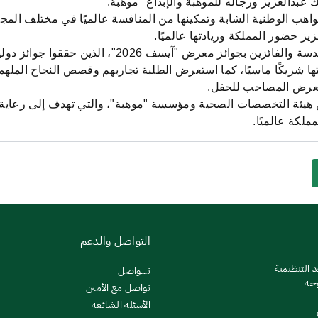
بدالعزيز ورجاله للموهبة والإبداع "موهبة
".
واهب الوطنية الشابة وتمكينها من المنافسة عالميًا في مختلف المجا
يز حضور المملكة وريادتها عالميًا
.
وشهد الحفل تكريم المنتخب السعودي للعلوم والهندسة والف
ا شريكًا ماسيًا، كما استعرض الطلبة تجاربهم وقصص النجاح الملهمة
لمعرض المصاحب للحفل
.
ة بين هيئة التخصصات الصحية ومؤسسة "موهبة"، والتي تهدف إلى رعاية
ملكة عالميًا
.
التواصل والدعم
د التنظيمية
تــــواصل
وحة
تواصل مع الأمين
الأسئلة الشائعة