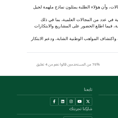
لات، وأن هؤلاء الطلبة يمثلون نماذج ملهمة لجيل
ائزين بجوائز معرض "آيسف 2026"، الذين حققوا جوائز دولية في عدد من المجالات العلمية، بما في ذلك
، فيما اطلع الحضور على المشاريع والابتكارات
 واكتشاف المواهب الوطنية الشابة، ودعم الابتكار
75% من المستخدمين قالوا نعم من 4 تعليق
تابعنا
شاركنا تجربتك