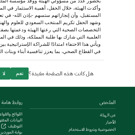
بحضور عدد من مسؤولي الهيئة ووفد مؤسسة الملك ع
وأكدت الهيئة، خلال الحفل، أهمية الاستثمار في الم
المستقبل، وأن إنجازاتهم ستسهم -بإذن الله- في تعز
التخصصات الصحية التي رعتها الهيئة ودعمتها بصفته
العلمية التي شارك بها طلبة المملكة، وذلك في ا
ويأتي هذا الاحتفاء امتدادًا للشراكة الإستراتيجي
في القطاع الصحي، بما يعزز تنافسية أبناء وبنات الم
هل كانت هذه الصفحة مفيدة؟
نعم
لا
الملخص
روابط هامة
اللوائح والقواع
عن الهيئة
البيانات المفت
الأخبار
التوظيف
الخصوصية وشروط الاستخدام
بوابة الموردين