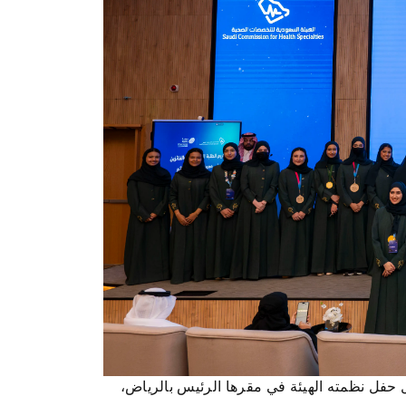
دية للتخصصات الصحية اليوم، بطلبة المملكة المشاركين والفائزين في معرض "آيسف 2026"، خلال حفل نظمته الهيئة في مقرها الرئيس بالرياض،