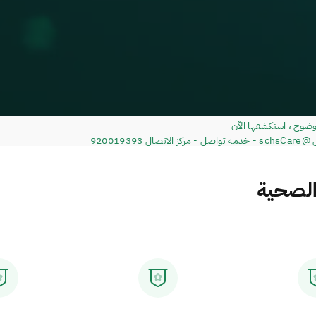
920019
الصحية