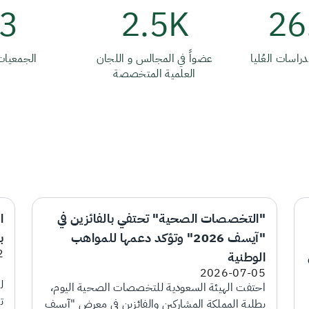
3
2.5K
26
دراسات العُليا
عضواً في المجالس و اللجان
الجمعيات
العلمية المتخصصة
"التخصصات الصحية" تحتفي بالفائزين في
"آيسف 2026" وتؤكد دعمها للمواهب
ب
2
الوطنية
أ
2026-07-05
احتفت الهيئة السعودية للتخصصات الصحية اليوم،
ت
بطلبة المملكة المشاركين والفائزين في معرض "آيسف