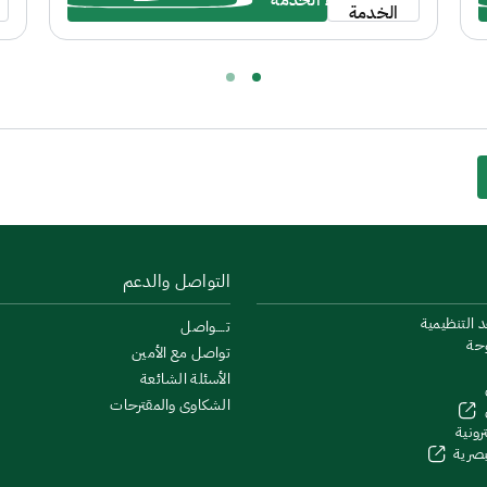
بدء الخدمة
الصحية ومؤسسة "موهبة"، والتي تهدف إلى رعاية
الخدمة
واكتشاف المواهب الوطنية الشابة، ودعم الابتكار في
القطاع الصحي، بما يعزز تنافسية أبناء وبنات المملكة
عالميًا.
التواصل والدعم
د التنظيمية
تــــواصل
وحة
تواصل مع الأمين
الأسئلة الشائعة
الشكاوى والمقترحات
رونية
لبصرية