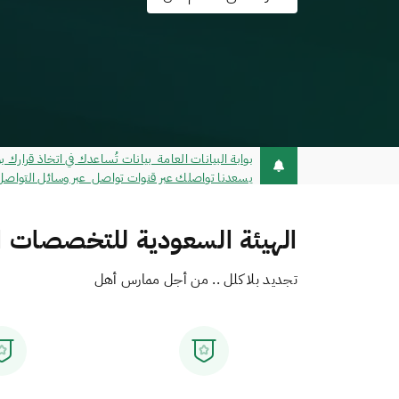
يسعدنا تواصلك عبر قنوات تواصل عبر وسائل التواصل @schsCare - خدمة تواصل - مركز الاتصال 393
الهيئة السعودية للتخصصات 
تجديد بلا كلل .. من أجل ممارس أهل