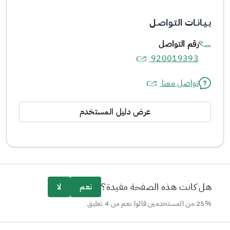
بـيـانـات التـواصـل
رقم التواصل
920019393
تواصل معنا
عرض دليل المستخدم
هل كانت هذه الصفحة مفيدة؟
نعم
لا
25% من المستخدمين قالوا نعم من 4 تعليق