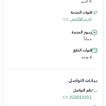
6 أشهر
قنوات الخدمة
البريد الإلكتروني
رسوم الخدمة
مجاناُ
قنوات الدفع
لا يوجد
بـيـانـات التـواصـل
رقم التواصل
920019393