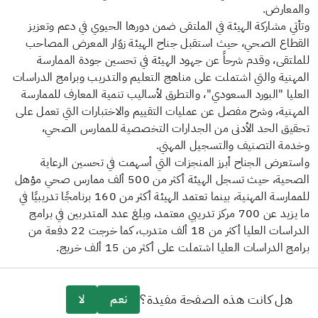
والمعارض.
وتأتي مشاركة الهيئة في الملتقى ضمن دورها الحيوي في دعم وتعزيز
القطاع الصحي، حيث استقبل جناح الهيئة زوّار المعرض المصاحب
للملتقى، وقدم شرحاً عن جهود الهيئة في تحسين جودة الممارسة
المهنية والتي اشتملت على مناهج التعليم والتدريب وبرامج الدراسات
العليا "البورد السعودي"، والتطرق لأساليب تنمية المعارف للممارسة
المهنية، وشرح مفصل عن عمليات التقييم والاختبارات التي تعمل على
تحقيق الحد الأدنى من الجدارات التخصصية للممارس الصحي،
وخدمة التصنيف والتسجيل المهني.
واستعرض الجناح أبرز المنجزات التي أسهمت في تحسين الرعاية
الصحية، حيث تسجل الهيئة أكثر من 500 ألف ممارس صحي مؤهل
للممارسة المهنية، بينما تعتمد الهيئة أكثر من 160 برنامجًا تدريبيًا في
ما يزيد عن 700 مركز تدريبي معتمد، وبلغ عدد المتدربين في برامج
الدراسات العليا أكثر من 18 ألف متدرب، كما خرجت 22 دفعة من
برامج الدراسات العليا اشتملت على أكثر من 15 ألف خريج.
هل كانت هذه الصفحة مفيدة؟
نعم
لا