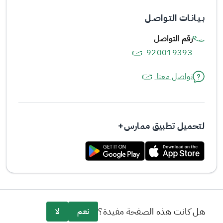
بـيـانـات التـواصـل
رقم التواصل
920019393
تواصل معنا
لتحميل تطبيق ممارس+
هل كانت هذه الصفحة مفيدة؟
نعم
لا