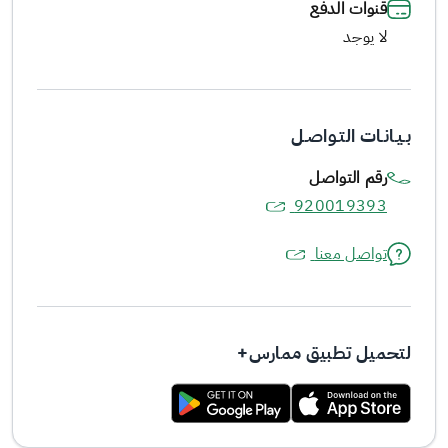
قنوات الدفع
لا يوجد
بـيـانـات التـواصـل
رقم التواصل
920019393
تواصل معنا
لتحميل تطبيق ممارس+