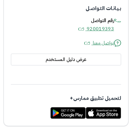
بـيـانـات التـواصـل
رقم التواصل
920019393
تواصل معنا
عرض دليل المستخدم
لتحميل تطبيق ممارس+