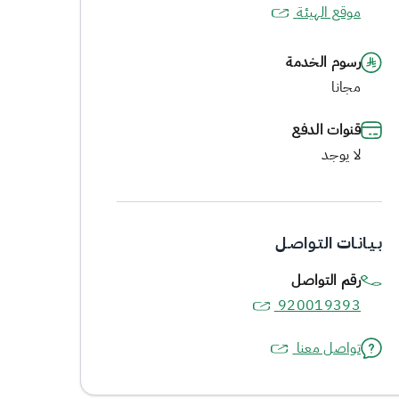
موقع الهيئة
رسوم الخدمة
مجانا
قنوات الدفع
لا يوجد
بـيـانـات التـواصـل
رقم التواصل
920019393
تواصل معنا