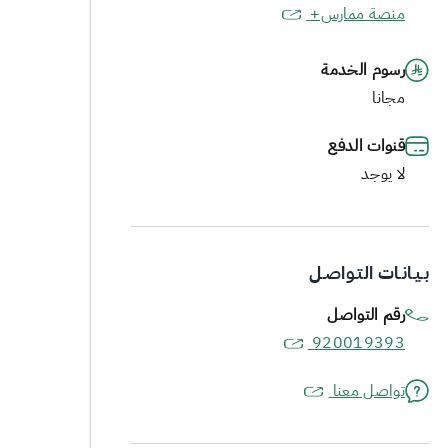
منصة ممارس+
رسوم الخدمة
مجانا
قنوات الدفع
لا يوجد
بـيـانـات التـواصـل
رقم التواصل
920019393
تواصل معنا