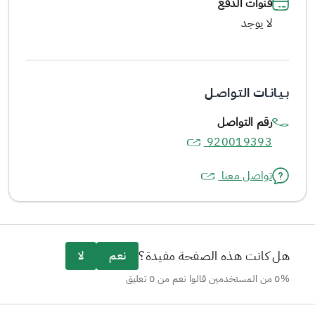
قنوات الدفع
لا يوجد
بـيـانـات التـواصـل
رقم التواصل
920019393
تواصل معنا
هل كانت هذه الصفحة مفيدة؟
نعم
لا
0% من المستخدمين قالوا نعم من 0 تعليق