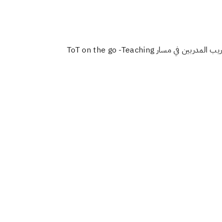
هذه الخدمة تتيح للمدرب التسجيل في الدورة التدريبية لمسار (ToT-Pro) و الذي يؤهل المدرب ليصبح مدرب متحدث في ورش تدريب المدربين في مسار ToT on the go -Teaching