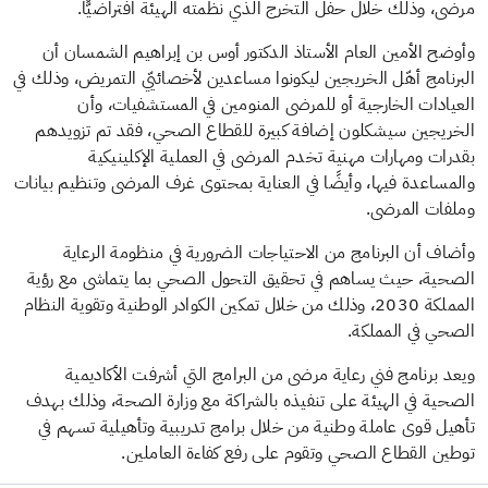
مرضى، وذلك خلال حفل التخرج الذي نظمته الهيئة افتراضيًّا.
وأوضح الأمين العام الأستاذ الدكتور أوس بن إبراهيم الشمسان أن
البرنامج أهّل الخريجين ليكونوا مساعدين لأخصائيّي التمريض، وذلك في
العيادات الخارجية أو للمرضى المنومين في المستشفيات، وأن
الخريجين سيشكلون إضافة كبيرة للقطاع الصحي، فقد تم تزويدهم
بقدرات ومهارات مهنية تخدم المرضى في العملية الإكلينيكية
والمساعدة فيها، وأيضًا في العناية بمحتوى غرف المرضى وتنظيم بيانات
وملفات المرضى.
وأضاف أن البرنامج من الاحتياجات الضرورية في منظومة الرعاية
الصحية، حيث يساهم في تحقيق التحول الصحي بما يتماشى مع رؤية
المملكة 2030، وذلك من خلال تمكين الكوادر الوطنية وتقوية النظام
الصحي في المملكة.
ويعد برنامج فني رعاية مرضى من البرامج التي أشرفت الأكاديمية
الصحية في الهيئة على تنفيذه بالشراكة مع وزارة الصحة، وذلك بهدف
تأهيل قوى عاملة وطنية من خلال برامج تدريبية وتأهيلية تسهم في
توطين القطاع الصحي وتقوم على رفع كفاءة العاملين.