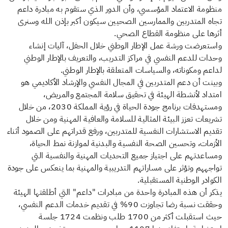
ة الاعتماد المؤسسي، وأن الدور الذي ستقوم به مبادرة داعم
المتدربين والممارسين الصحيين سيكون أكبر بإذن الله وسنرى
 على منظومة القطاع الصحي.
رضت ورشة عمل الإطار الوطني خلال الحفل، آليات إنشاء
 للدعم النفسي في مراكز التدريب، والتعريف بالإطار الوطني
 ومكوناته، والسياسات المتعلقة بالإطار الوطني.
 أن دعم المتدربين في المجال النفسي والإرشاد الأكاديمي هو
د لأنشطة الهيئة في تحقيق سلامة المجتمع والمريض،
ومستهدفات برنامج جودة الحياة في رؤية المملكة 2030، من خلال
ات تعزز البيئة المثالية للسلامة والعافية المهنية ومن خلال
 الاستشارات النفسية للمتدربين، ورفع قدراتهم على الصمود أثناء
ات، وتحسين الصحة النفسية والبدنية لموازنة نمط الحياة،
دتهم على اجتياز جميع التحديات المهنية والنفسية التي
هم وتؤثر على مساراتهم التدريبية والمهنية بما ينعكس على جودة
در الوطنية المستقبلية.
أن هذه المبادرة واحدة من مبادرات "داعم" التي أطلقتها الهيئة
وحققت نسبة رضا تجاوزت 90% في تقديم خدمات الدعم النفسي،
حيث استقبلت أكثر من 1700 طلب ونظمت 1724 جلسة