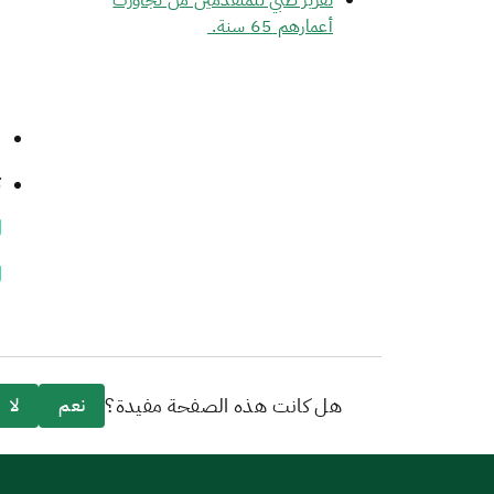
تقرير طبي للمتقدمين من تجاوزت
أعمارهم 65​ سنة.
ا
ت
ل
ل
هل كانت هذه الصفحة مفيدة؟
نعم
لا