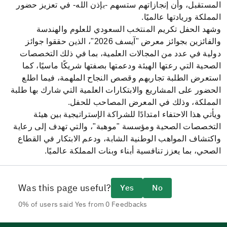
المستقبل، وأن إنجازاتهم ستسهم -بإذن الله- في تعزيز حضور
المملكة وريادتها عالميًا
.
وشهد الحفل تكريم المنتخب السعودي للعلوم والهندسة
والفائزين بجوائز معرض "آيسف 2026"، الذين حققوا جوائز
دولية في عدد من المجالات العلمية، بما في ذلك التخصصات
الصحية التي رعتها الهيئة ودعمتها بصفتها شريكًا ماسيًا، كما
استعرض الطلبة تجاربهم وقصص النجاح الملهمة، فيما اطلع
الحضور على المشاريع والابتكارات العلمية التي شارك بها طلبة
المملكة، وذلك في المعرض المصاحب للحفل
.
ويأتي هذا الاحتفاء امتدادًا للشراكة الإستراتيجية بين هيئة
التخصصات الصحية ومؤسسة "موهبة"، والتي تهدف إلى رعاية
واكتشاف المواهب الوطنية الشابة، ودعم الابتكار في القطاع
الصحي، بما يعزز تنافسية أبناء وبنات المملكة عالميًا
.
Was this page useful?
Yes
No
0% of users said Yes from 0 Feedbacks