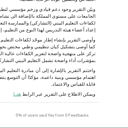
وبيّن التقرير وجود دعم قيادي وزخم مؤسسي لتطبي
الجامعات على مستوى المملكة بالإضافة الى نشاطا
لكفاءات التعليم البيني (التشاركي) والممارسة التع
إعداد أعضاء هيئة التدريس لهذا النوع من التعليم، 
وأوصى التقرير بإنشاء إطار موحّد لكفاءات التعليم 
كما أوصى بتشكيل كيان تنظيمي وطني مختص بحوكمة ا
تركز على منهجية واضحة لتعزير الكفاءات عالية الأ
بمؤشرات أداء واضحة تشمل التعليم البيني التشارك
واختتم التقرير بالإشارة إلى أن مبادرة التعليم ا
اهتمام مؤسسي وبنية داعمة، مؤكدًا أن التوسع يتط
قابلة للقياس والاعتماد.
هنـــا
ويمكن الاطلاع على التقرير عبر الرابط
0% of users said Yes from 0 Feedbacks