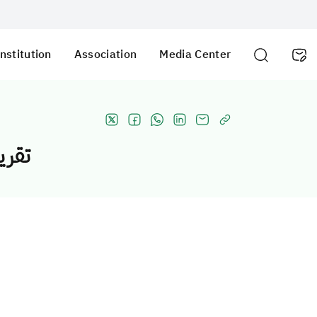
nstitution
Association
Media Center
تقري