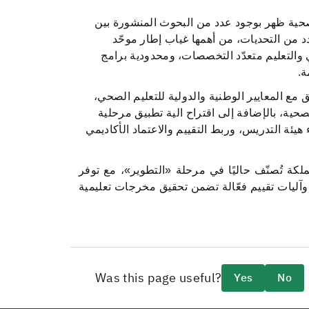
صحية ظهر بوجود عدد من البحوث المنشورة بين
من التحديات، من أهمها غياب إطار موحّد
ي والتعليم متعدّد التخصصات، ومحدودية برامج
ة.
مع المعايير الوطنية والدولية للتعليم الصحي،
ية، بالإضافة إلى اقتراح الية تطبيق مرحلية
يئة التدريس، وربط التقييم والاعتماد الأكاديمي
ملكة تُصنّف حاليًا في مرحلة «التطوير»، مع توفر
وآليات تقييم فعّالة تضمن تحقيق مخرجات تعليمية
Was this page useful?
Yes
No