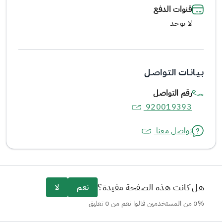
قنوات الدفع
لا يوجد
بـيـانـات التـواصـل
رقم التواصل
920019393
تواصل معنا
هل كانت هذه الصفحة مفيدة؟
نعم
لا
0% من المستخدمين قالوا نعم من 0 تعليق