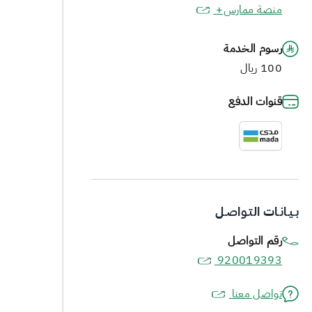
منصة ممارس+
رسوم الخدمة
100 ريال
قنوات الدفع
بـيـانـات التـواصـل
رقم التواصل
920019393
تواصل معنا