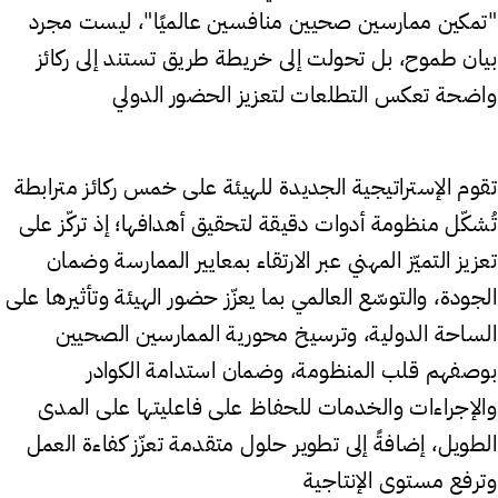
"تمكين ممارسين صحيين منافسين عالميًا"، ليست مجرد
بيان طموح، بل تحولت إلى خريطة طريق تستند إلى ركائز
واضحة تعكس التطلعات لتعزيز الحضور الدولي
تقوم الإستراتيجية الجديدة للهيئة على خمس ركائز مترابطة
تُشكّل منظومة أدوات دقيقة لتحقيق أهدافها؛ إذ تركّز على
تعزيز التميّز المهني عبر الارتقاء بمعايير الممارسة وضمان
الجودة، والتوسّع العالمي بما يعزّز حضور الهيئة وتأثيرها على
الساحة الدولية، وترسيخ محورية الممارسين الصحيين
بوصفهم قلب المنظومة، وضمان استدامة الكوادر
والإجراءات والخدمات للحفاظ على فاعليتها على المدى
الطويل، إضافةً إلى تطوير حلول متقدمة تعزّز كفاءة العمل
وترفع مستوى الإنتاجية