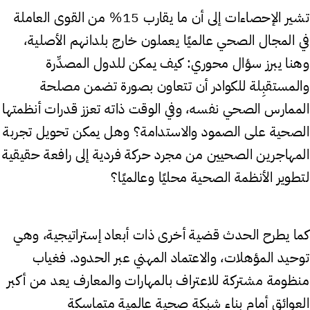
تشير الإحصاءات إلى أن ما يقارب 15% من القوى العاملة
في المجال الصحي عالميًا يعملون خارج بلدانهم الأصلية،
وهنا يبرز سؤال محوري: كيف يمكن للدول المصدِّرة
والمستقبِلة للكوادر أن تتعاون بصورة تضمن مصلحة
الممارس الصحي نفسه، وفي الوقت ذاته تعزز قدرات أنظمتها
الصحية على الصمود والاستدامة؟ وهل يمكن تحويل تجربة
المهاجرين الصحيين من مجرد حركة فردية إلى رافعة حقيقية
لتطوير الأنظمة الصحية محليًا وعالميًا؟
كما يطرح الحدث قضية أخرى ذات أبعاد إستراتيجية، وهي
توحيد المؤهلات، والاعتماد المهني عبر الحدود. فغياب
منظومة مشتركة للاعتراف بالمهارات والمعارف يعد من أكبر
العوائق أمام بناء شبكة صحية عالمية متماسكة