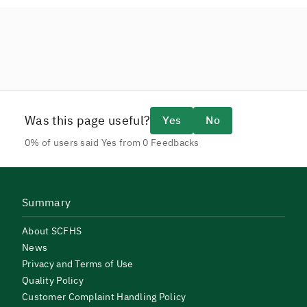
Was this page useful?
Yes
No
0% of users said Yes from 0 Feedbacks
Summary
About SCFHS
News
Privacy and Terms of Use
Quality Policy
Customer Complaint Handling Policy