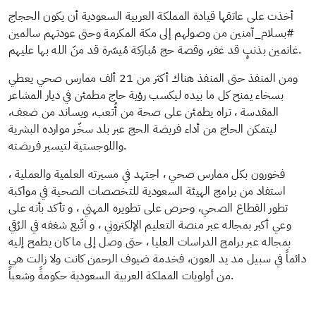
أخذت على عاتقها قيادة المملكة العربية السعودية أن يكون الحجاج
#بسلام_آمنين من وصولهم إلى مكة المكرمة وحتى عودتهم سالمين
غانمين بذنبٍ قد غفر، وقصة حج مُباركة مُيسّرة قد منّ الله بها عليهم.
ومن المنفذ حتى المنفذ هناك أكثر من 21 ألف ممارس صحي يعطي
بسخاء يمنح كل ما بيده ليكسب رؤية حاج مطمئن في ديار المشاعر
المقدسة ، تراه يطمئن على صحة من أُتعب، ويساند من ضعف،
ليتمكن الحاج من أداء فريضة الحج عبر بلد سخّر موارده البشرية
واللوجستية لتيسير فريضته.
فخورون بكل ممارس صحي ، اجتهد في مسيرته العلمية والعملية ،
استفاد من برامج الهيئة السعودية للتخصصات الصحية في مواكبة
تطور القطاع الصحي، وحرص على تطويره المهني ، و تأكد بأنه على
وعي أكبر بمجاله عبر منصة التعليم الإلكتروني ، و اتّبع شغفه في الرُقي
بمجاله عبر برامج الدراسات العليا ، حتى وصل إلى ما كان يطمح إليه
دائماً في سبيل مد يد العون، فخدمة ضيوف الرحمن كانت ولا زالت هي
من أولويات المملكة العربية السعودية حكومةً وشعباً.