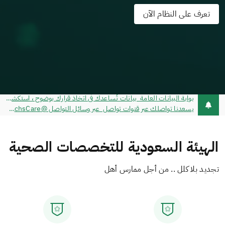
تعرف على النظام الآن
يسعدنا تواصلك عبر قنوات تواصل عبر وسائل التواصل @schsCare - خدمة تواصل - مركز الاتصال 920019393
الهيئة السعودية للتخصصات الصحية
تجديد بلا كلل .. من أجل ممارس أهل