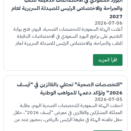
والجراحة والاختصاص الرئيس للصيدلة السريرية لعام
2027
2026-07-06
أعلنت الهيئة السعودية للتخصصات الصحية، اليوم، فتح بوابة
التقديم على برامج البورد السعودي في الاختصاصات الدقيقة
للطب والجراحة، والاختصاص الرئيس للصيدلة السريرية لعام
2027، وذلك عبر بوابة التقديم والمفاضلة الإلكترونية. وأوضحت
أن آخر موعد لاستقبال طلبات التقديم سيكون نهاية يوم 23
اقرأ المزيد
يوليو، فيما ستكون فترة المقابلات الشخصية بين 3 أغسطس و3
سبتمبر، وآخر موعد لترتيب رغبات المرشحين لأفضلية المراكز
التدريبية عبر البوابة الإلكترونية ولرفع النتائج من قبل اللجان يوم
"التخصصات الصحية" تحتفي بالفائزين في "آيسف
3 سبتمبر. وبينت أنه سيتم بعد ذلك إجراء المطابقة النهائية
2026" وتؤكد دعمها للمواهب الوطنية
وسيكون إعلان النتائج بالنسبة للاختصاصات الدقيقة للطب
2026-07-05
والجراحة في 9 نوفمبر القادم، فيما سيكون إعلان النتائج لبرامج
احتفت الهيئة السعودية للتخصصات الصحية اليوم، بطلبة
الاختصاص الرئيس للصيدلة السريرية في 16 نوفمبر القادم
المملكة المشاركين والفائزين في معرض "آيسف 2026"، خلال
وستكون بداية برامج التدريب في 1 يناير 2027. ودعت الهيئة
حفل نظمته الهيئة في مقرها الرئيس بالرياض، بحضور عدد من
الراغبين بالتقديم مراجعة المتطلبات الخاصة بالتقديم والمعلنة
مسؤولي الهيئة ووفد مؤسسة الملك عبدالعزيز ورجاله للموهبة
في بوابة الهيئة الإلكترونية، والتأكد من توفرها قبل انتهاء المواعيد